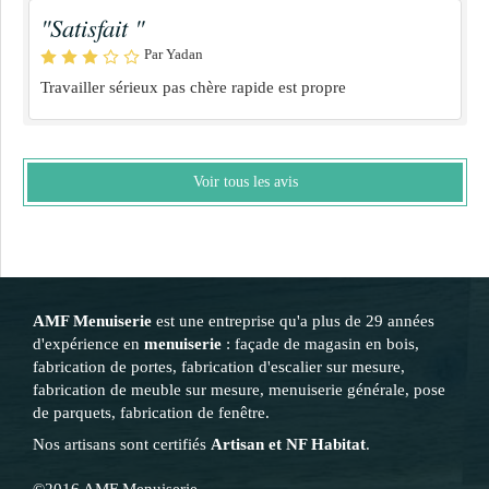
"Satisfait "
Par Yadan
Travailler sérieux pas chère rapide est propre
Voir tous les avis
AMF Menuiserie
est une entreprise qu'a plus de 29 années
d'expérience en
menuiserie
: façade de magasin en bois,
fabrication de portes, fabrication d'escalier sur mesure,
fabrication de meuble sur mesure, menuiserie générale, pose
de parquets, fabrication de fenêtre.
Nos artisans sont certifiés
Artisan et NF Habitat
.
©2016 AMF Menuiserie