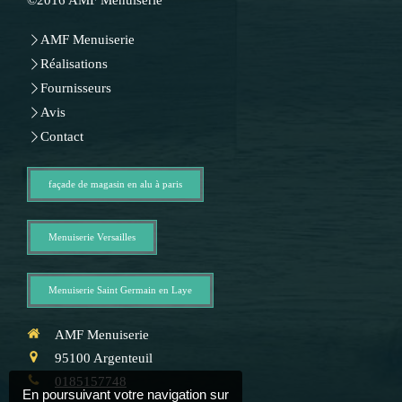
AMF Menuiserie
Réalisations
Fournisseurs
Avis
Contact
façade de magasin en alu à paris
Menuiserie Versailles
Menuiserie Saint Germain en Laye
AMF Menuiserie
95100
Argenteuil
0185157748
En poursuivant votre navigation sur