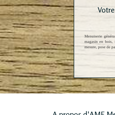
Votre
Menuiserie général
magasin en bois, f
mesure, pose de pa
A propos d'AMF Me