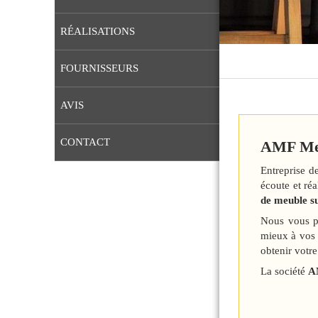
RÉALISATIONS
FOURNISSEURS
AVIS
CONTACT
AMF Men
Entreprise d
écoute et ré
de meuble su
Nous vous pr
mieux à vos 
obtenir votre
La société
A