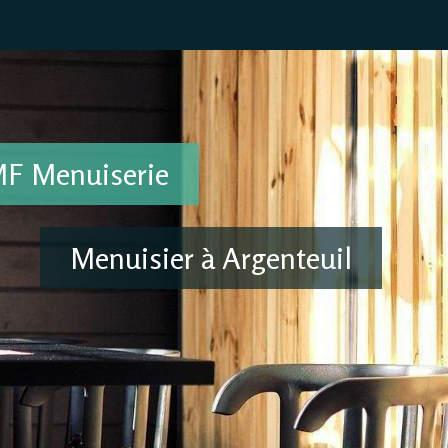
F Menuiserie
Menuisier à Argenteuil