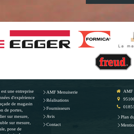
e
est une entreprise
AMF 
AMF Menuiserie
années d'expérience
9510
Réalisations
façade de magasin
0185
Fournisseurs
on de portes,
lier sur mesure,
Avis
Plan du
euble sur mesure,
Contact
Mentio
ale, pose de