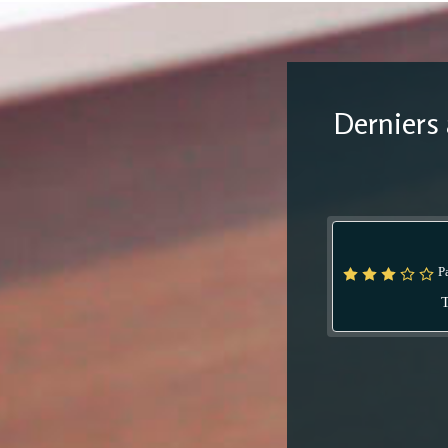
Derniers 
P
T