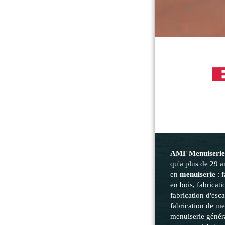
AMF Menuiseri
qu'a plus de 29 
en
menuiserie
: 
en bois, fabricati
fabrication d'esca
fabrication de m
menuiserie génér