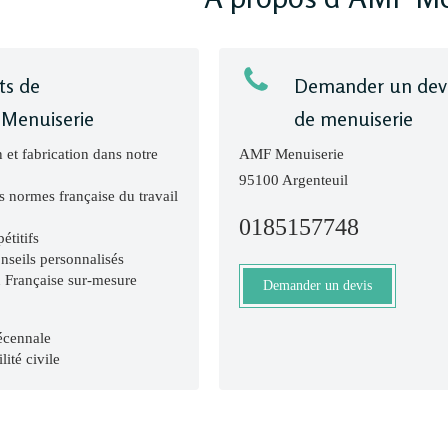
ts de
Demander un dev
Menuiserie
de menuiserie
 et fabrication dans notre
AMF Menuiserie
95100
Argenteuil
s normes française du travail
0185157748
étitifs
nseils personnalisés
n Française sur-mesure
Demander un devis
écennale
ité civile