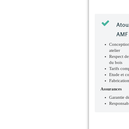
Atou
AMF 
Conception
atelier
Respect de
du bois
Tarifs comp
Etude et co
Fabricatio
Assurances
Garantie d
Responsabil