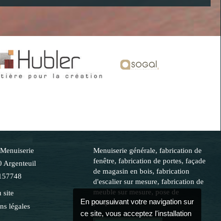
Menuiserie
Menuiserie générale, fabrication de
fenêtre, fabrication de portes, façade
0
Argenteuil
de magasin en bois, fabrication
157748
d'escalier sur mesure, fabrication de
meuble sur mesure, pose de
 site
En poursuivant votre navigation sur
parquets
ns légales
ce site, vous acceptez l'installation