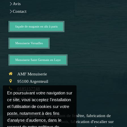
Avis
Contact
façade de magasin en alu à paris
Menuiserie Versailles
Menuiserie Saint Germain en Laye
AMF Menuiserie
95100
Argenteuil
0185157748
En poursuivant votre navigation sur
Plan du site
ce site, vous acceptez l'installation
Mentions légales
et l'utilisation de cookies sur votre
poste, notamment à des fins
Menuiserie générale, fabrication de fenêtre, fabrication de
d'analyse d'audience, dans le
portes, façade de magasin en bois, fabrication d'escalier sur
respect de notre politique de