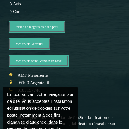
Avis
Contact
façade de magasin en alu à paris
Menuiserie Versailles
Menuiserie Saint Germain en Laye
AMF Menuiserie
95100
Argenteuil
0185157748
En poursuivant votre navigation sur
Plan du site
ce site, vous acceptez l'installation
Mentions légales
et l'utilisation de cookies sur votre
poste, notamment à des fins
Menuiserie générale, fabrication de fenêtre, fabrication de
d'analyse d'audience, dans le
portes, façade de magasin en bois, fabrication d'escalier sur
respect de notre politique de