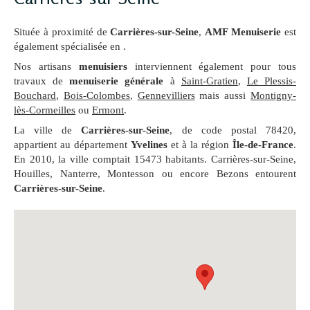
Située à proximité de
Carrières-sur-Seine
,
AMF Menuiserie
est
également spécialisée en .
Nos artisans
menuisiers
interviennent également pour tous
travaux de
menuiserie générale
à
Saint-Gratien
,
Le Plessis-
Bouchard
,
Bois-Colombes
,
Gennevilliers
mais aussi
Montigny-
lès-Cormeilles
ou
Ermont
.
La ville de
Carrières-sur-Seine
, de code postal 78420,
appartient au département
Yvelines
et à la région
Île-de-France
.
En 2010, la ville comptait 15473 habitants. Carrières-sur-Seine,
Houilles, Nanterre, Montesson ou encore Bezons entourent
Carrières-sur-Seine
.